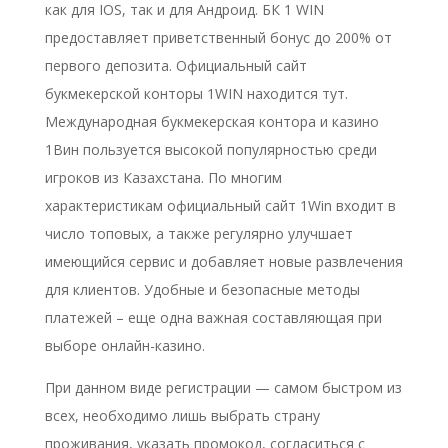
как для IOS, так и для Андроид. БК 1 WIN
предоставляет приветственный бонус до 200% от
первого депозита. Официальный сайт
букмекерской конторы 1WIN находится тут.
Международная букмекерская контора и казино
1Вин пользуется высокой популярностью среди
игроков из Казахстана. По многим
характеристикам официальный сайт 1Win входит в
число топовых, а также регулярно улучшает
имеющийся сервис и добавляет новые развлечения
для клиентов. Удобные и безопасные методы
платежей – еще одна важная составляющая при
выборе онлайн-казино.
При данном виде регистрации — самом быстром из
всех, необходимо лишь выбрать страну
проживания, указать промокод, согласиться с