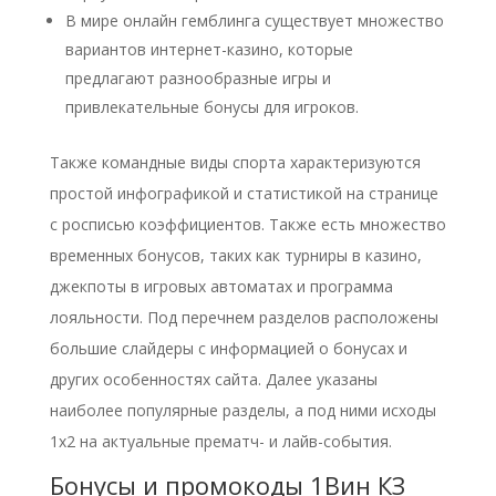
В мире онлайн гемблинга существует множество
вариантов интернет-казино, которые
предлагают разнообразные игры и
привлекательные бонусы для игроков.
Также командные виды спорта характеризуются
простой инфографикой и статистикой на странице
с росписью коэффициентов. Также есть множество
временных бонусов, таких как турниры в казино,
джекпоты в игровых автоматах и программа
лояльности. Под перечнем разделов расположены
большие слайдеры с информацией о бонусах и
других особенностях сайта. Далее указаны
наиболее популярные разделы, а под ними исходы
1х2 на актуальные прематч- и лайв-события.
Бонусы и промокоды 1Вин КЗ