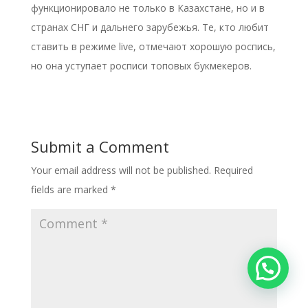
функционировало не только в Казахстане, но и в
странах СНГ и дальнего зарубежья. Те, кто любит
ставить в режиме live, отмечают хорошую роспись,
но она уступает росписи топовых букмекеров.
Submit a Comment
Your email address will not be published.
Required
fields are marked
*