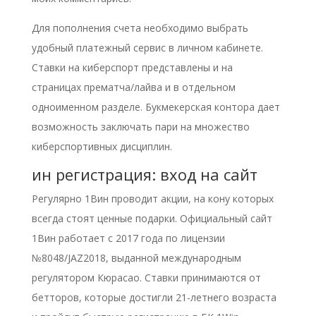
Для пополнения счета необходимо выбрать
удобный платежный сервис в личном кабинете.
Ставки на киберспорт представлены и на
страницах прематча/лайва и в отдельном
одноименном разделе. Букмекерская контора дает
возможность заключать пари на множество
киберспортивных дисциплин.
ин регистрация: вход на сайт
Регулярно 1Вин проводит акции, на кону которых
всегда стоят ценные подарки. Официальный сайт
1Вин работает с 2017 года по лицензии
№8048/JAZ2018, выданной международным
регулятором Кюрасао. Ставки принимаются от
бетторов, которые достигли 21-летнего возраста