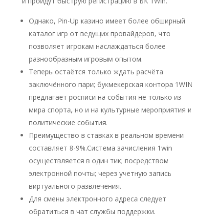
и пройдут быструю регистрацию в БК 1Win.
Однако, Pin-Up казино имеет более обширный
каталог игр от ведущих провайдеров, что
позволяет игрокам наслаждаться более
разнообразным игровым опытом.
Теперь остаётся только ждать расчёта
заключённого пари; букмекерская контора 1WIN
предлагает росписи на события не только из
мира спорта, но и на культурные мероприятия и
политические события.
Преимущество в ставках в реальном времени
составляет 8-9%.Система зачисления 1win
осуществляется в один тик; посредством
электронной почты; через учетную запись
виртуального развлечения.
Для смены электронного адреса следует
обратиться в чат службы поддержки.