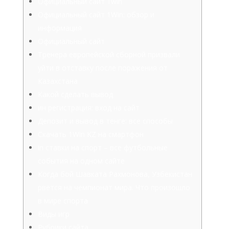
Официальный сайт 1win
Официальный сайт 1Win: обзор и
информация
Oфициальный сайт
Тренера европейской сборной призвали
уйти в отставку после поражения от
Казахстана
Какой сделать вывод
ин регистрация: вход на сайт
Депозит и вывод в тенге: все способы
Скачать 1Win KZ на смартфон
in ставки на спорт – все футбольные
события на одном сайте
Когда бой Шавката Рахмонова, Узбекистан
рвется на чемпионат мира. Что произошло
в мире спорта
Виды игр
Рубрики сайта