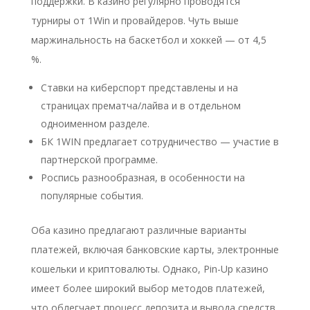
поддержки. В казино регулярно проводятся
турниры от 1Win и провайдеров. Чуть выше
маржинальность на баскетбол и хоккей — от 4,5
%.
Ставки на киберспорт представлены и на
страницах прематча/лайва и в отдельном
одноименном разделе.
БК 1WIN предлагает сотрудничество — участие в
партнерской программе.
Роспись разнообразная, в особенности на
популярные события.
Оба казино предлагают различные варианты
платежей, включая банковские карты, электронные
кошельки и криптовалюты. Однако, Pin-Up казино
имеет более широкий выбор методов платежей,
что облегчает процесс депозита и вывода средств