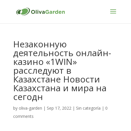
Незаконную
деятельность онлайн-
казино «1WIN»
расследуют в
Казахстане Новости
Казахстана и мира на
сегодн
by
oliva-garden
|
Sep 17, 2022
|
Sin categoría
|
0
comments