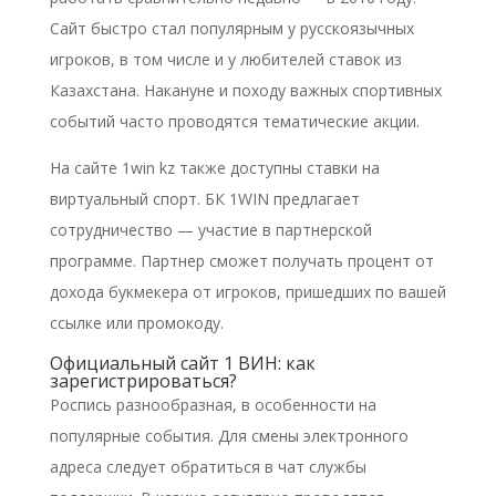
Сайт быстро стал популярным у русскоязычных
игроков, в том числе и у любителей ставок из
Казахстана. Накануне и походу важных спортивных
событий часто проводятся тематические акции.
На сайте 1win kz также доступны ставки на
виртуальный спорт. БК 1WIN предлагает
сотрудничество — участие в партнерской
программе. Партнер сможет получать процент от
дохода букмекера от игроков, пришедших по вашей
ссылке или промокоду.
Официальный сайт 1 ВИН: как
зарегистрироваться?
Роспись разнообразная, в особенности на
популярные события. Для смены электронного
адреса следует обратиться в чат службы