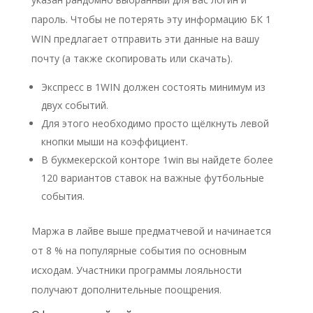
пароль. Чтобы не потерять эту информацию БК 1
WIN предлагает отправить эти данные на вашу
почту (а также скопировать или скачать).
Экспресс в 1WIN должен состоять минимум из
двух событий.
Для этого необходимо просто щёлкнуть левой
кнопки мыши на коэффициент.
В букмекерской конторе 1win вы найдете более
120 вариантов ставок на важные футбольные
события.
Маржа в лайве выше предматчевой и начинается
от 8 % на популярные события по основным
исходам. Участники программы лояльности
получают дополнительные поощрения.