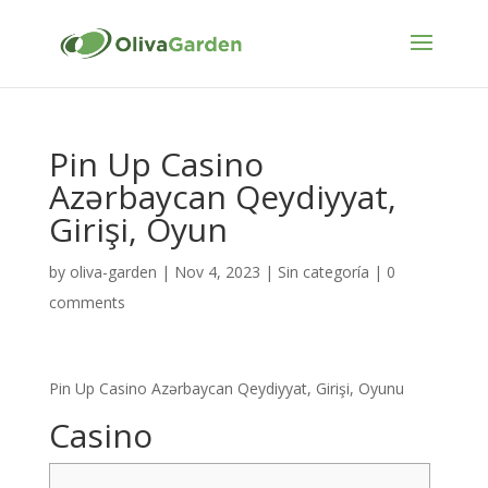
Pin Up Casino
Azərbaycan Qeydiyyat,
Girişi, Oyun
by
oliva-garden
|
Nov 4, 2023
|
Sin categoría
|
0
comments
Pin Up Casino Azərbaycan Qeydiyyat, Girişi, Oyunu
Casino