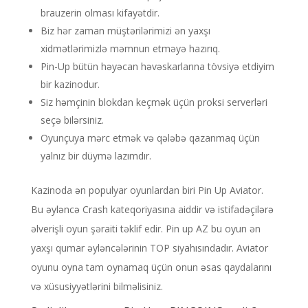
brauzerin olması kifayətdir.
Biz hər zaman müştərilərimizi ən yaxşı
xidmətlərimizlə məmnun etməyə hazırıq.
Pin-Up bütün həyəcan həvəskarlarına tövsiyə etdiyim
bir kazinodur.
Siz həmçinin blokdan keçmək üçün proksi serverləri
seçə bilərsiniz.
Oyunçuya mərc etmək və qələbə qazanmaq üçün
yalnız bir düymə lazımdır.
Kazinoda ən populyar oyunlardan biri Pin Up Aviator.
Bu əyləncə Crash kateqoriyasına aiddir və istifadəçilərə
əlverişli oyun şəraiti təklif edir. Pin up AZ bu oyun ən
yaxşı qumar əyləncələrinin TOP siyahısındadır. Aviator
oyunu oyna tam oynamaq üçün onun əsas qaydalarını
və xüsusiyyətlərini bilməlisiniz.