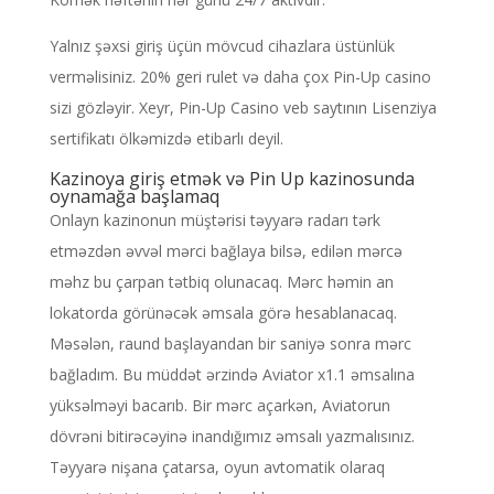
Yalnız şəxsi giriş üçün mövcud cihazlara üstünlük
verməlisiniz. 20% geri rulet və daha çox Pin-Up casino
sizi gözləyir. Xeyr, Pin-Up Casino veb saytının Lisenziya
sertifikatı ölkəmizdə etibarlı deyil.
Kazinoya giriş etmək və Pin Up kazinosunda
oynamağa başlamaq
Onlayn kazinonun müştərisi təyyarə radarı tərk
etməzdən əvvəl mərci bağlaya bilsə, edilən mərcə
məhz bu çarpan tətbiq olunacaq. Mərc həmin an
lokatorda görünəcək əmsala görə hesablanacaq.
Məsələn, raund başlayandan bir saniyə sonra mərc
bağladım. Bu müddət ərzində Aviator x1.1 əmsalına
yüksəlməyi bacarıb. Bir mərc açarkən, Aviatorun
dövrəni bitirəcəyinə inandığımız əmsalı yazmalısınız.
Təyyarə nişana çatarsa, oyun avtomatik olaraq