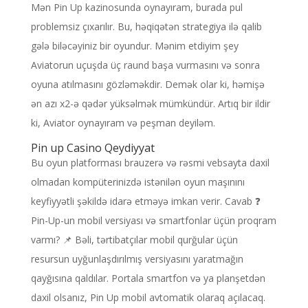
Mən Pin Up kazinosunda oynayıram, burada pul
problemsiz çıxarılır. Bu, həqiqətən strategiya ilə qalib
gələ biləcəyiniz bir oyundur. Mənim etdiyim şey
Aviatorun uçuşda üç raund başa vurmasını və sonra
oyuna atılmasını gözləməkdir. Demək olar ki, həmişə
ən azı x2-ə qədər yüksəlmək mümkündür. Artıq bir ildir
ki, Aviator oynayıram və peşman deyiləm.
Pin up Casino Qeydiyyat
Bu oyun platforması brauzerə və rəsmi vebsayta daxil
olmadan kompüterinizdə istənilən oyun maşınını
keyfiyyətli şəkildə idarə etməyə imkan verir. Cavab ❓
Pin-Up-un mobil versiyası və smartfonlar üçün proqram
varmı? 📌 Bəli, tərtibatçılar mobil qurğular üçün
resursun uyğunlaşdırılmış versiyasını yaratmağın
qayğısına qaldılar. Portala smartfon və ya planşetdən
daxil olsanız, Pin Up mobil avtomatik olaraq açılacaq.