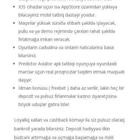
IOS cihazlar üçün isə AppStore üzərindən yükləyə
biləcəyiniz mobil tətbiq dəstəyi yoxdur.
Maşınlar yüksək sürətlə etibarlı şəkildə işləyəcək,
pullu və ya demo rejimində çarxları rahat şəkildə
fırlatmağa imkan verəcək.
Oyunların cədvəlinə və onların nəticələrinə baxa
bilərsiniz.
Predictor Aviator apk tətbiqi oyunçuya oyundaxili
mərclər üçün real proqnozlar təqdim etmək məqsədi
daşıyır.
İdman bonusu ( freebet ) daha az verilir, lakin heç bir
depozit və pulsuz fırlanmalar kazino ziyarətçisinə
böyük uduşlar gətirə bilər.
Loyallıq xalları və cashback köməyi ilə siz pulsuz olaraq
bankroll yarada bilərsiniz. Depozit hədiyyəsi ilkin
büdcəni artırmağa və uçmağa başlamağa və riskli