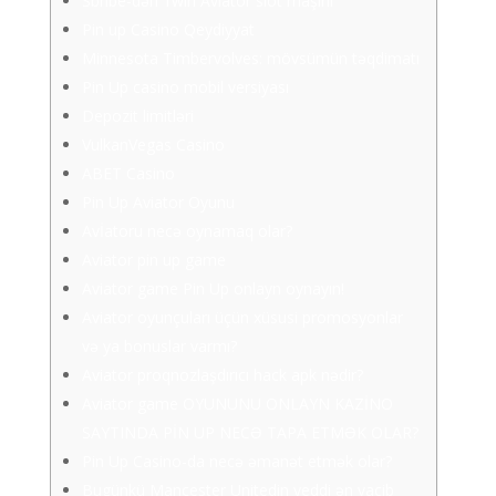
Sbribe-dən 1win Aviator slot maşını
Pin up Casino Qeydiyyat
Minnesota Timbervolves: mövsümün təqdimatı
Pin Up casino mobil versiyası
Depozit limitləri
VulkanVegas Casino
ABET Casino
Pin Up Aviator Oyunu
Avİatoru necə oynamaq olar?
Aviator pin up game
Aviator game Pin Up onlayn oynayın!
Aviator oyunçuları üçün xüsusi promosyonlar
və ya bonuslar varmı?
Aviator proqnozlaşdırıcı hack apk nədir?
Aviator game OYUNUNU ONLAYN KAZİNO
SAYTINDA PİN UP NECƏ TAPA ETMƏK OLAR?
Pin Up Casino-da necə əmanət etmək olar?
Bugünkü Mançester Unitedin yeddi ən vacib