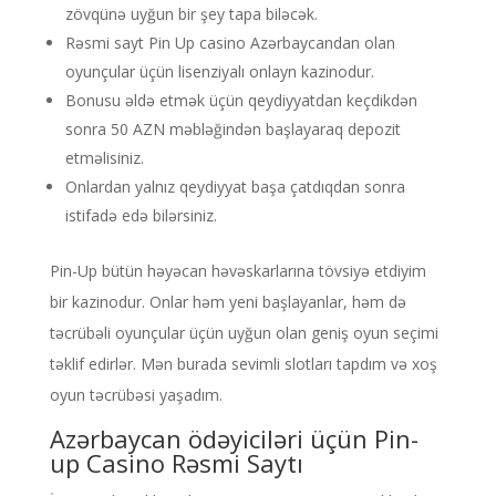
zövqünə uyğun bir şey tapa biləcək.
Rəsmi sayt Pin Up casino Azərbaycandan olan
oyunçular üçün lisenziyalı onlayn kazinodur.
Bonusu əldə etmək üçün qeydiyyatdan keçdikdən
sonra 50 AZN məbləğindən başlayaraq depozit
etməlisiniz.
Onlardan yalnız qeydiyyat başa çatdıqdan sonra
istifadə edə bilərsiniz.
Pin-Up bütün həyəcan həvəskarlarına tövsiyə etdiyim
bir kazinodur. Onlar həm yeni başlayanlar, həm də
təcrübəli oyunçular üçün uyğun olan geniş oyun seçimi
təklif edirlər. Mən burada sevimli slotları tapdım və xoş
oyun təcrübəsi yaşadım.
Azərbaycan ödəyiciləri üçün Pin-
up Casino Rəsmi Saytı