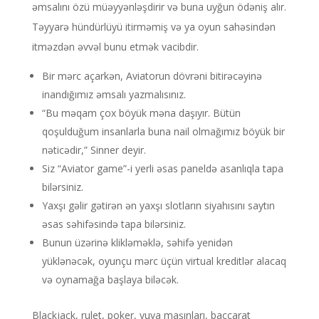
əmsalını özü müəyyənləşdirir və buna uyğun ödəniş alır.
Təyyarə hündürlüyü itirməmiş və ya oyun sahəsindən
itməzdən əvvəl bunu etmək vacibdir.
Bir mərc açarkən, Aviatorun dövrəni bitirəcəyinə
inandığımız əmsalı yazmalısınız.
“Bu məqam çox böyük məna daşıyır. Bütün
qoşulduğum insanlarla buna nail olmağımız böyük bir
nəticədir,” Sinner deyir.
Siz “Aviator game”-i yerli əsas paneldə asanlıqla tapa
bilərsiniz.
Yaxşı gəlir gətirən ən yaxşı slotların siyahısını saytın
əsas səhifəsində tapa bilərsiniz.
Bunun üzərinə klikləməklə, səhifə yenidən
yüklənəcək, oyunçu mərc üçün virtual kreditlər alacaq
və oynamağa başlaya biləcək.
Blackjack, rulet, poker, yuva maşınları, baccarat