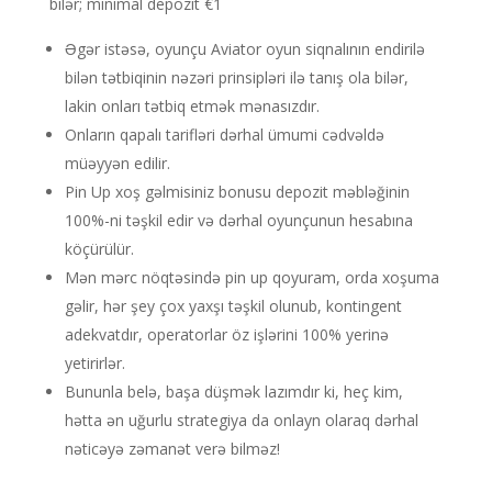
bilər; minimal depozit €1
Əgər istəsə, oyunçu Aviator oyun siqnalının endirilə
bilən tətbiqinin nəzəri prinsipləri ilə tanış ola bilər,
lakin onları tətbiq etmək mənasızdır.
Onların qapalı tarifləri dərhal ümumi cədvəldə
müəyyən edilir.
Pin Up xoş gəlmisiniz bonusu depozit məbləğinin
100%-ni təşkil edir və dərhal oyunçunun hesabına
köçürülür.
Mən mərc nöqtəsində pin up qoyuram, orda xoşuma
gəlir, hər şey çox yaxşı təşkil olunub, kontingent
adekvatdır, operatorlar öz işlərini 100% yerinə
yetirirlər.
Bununla belə, başa düşmək lazımdır ki, heç kim,
hətta ən uğurlu strategiya da onlayn olaraq dərhal
nəticəyə zəmanət verə bilməz!