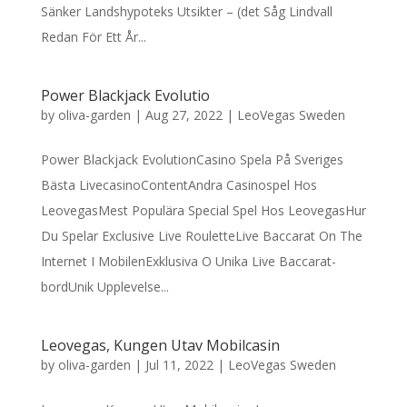
Sänker Landshypoteks Utsikter – (det Såg Lindvall
Redan För Ett År...
Power Blackjack Evolutio
by
oliva-garden
|
Aug 27, 2022
|
LeoVegas Sweden
Power Blackjack EvolutionCasino Spela På Sveriges
Bästa LivecasinoContentAndra Casinospel Hos
LeovegasMest Populära Special Spel Hos LeovegasHur
Du Spelar Exclusive Live RouletteLive Baccarat On The
Internet I MobilenExklusiva O Unika Live Baccarat-
bordUnik Upplevelse...
Leovegas, Kungen Utav Mobilcasin
by
oliva-garden
|
Jul 11, 2022
|
LeoVegas Sweden